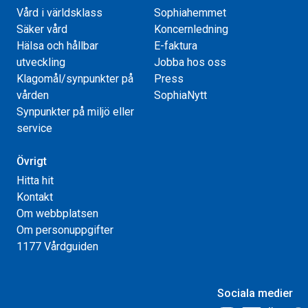
Vård i världsklass
Sophiahemmet
Säker vård
Koncernledning
Hälsa och hållbar
E-faktura
utveckling
Jobba hos oss
Klagomål/synpunkter på
Press
vården
SophiaNytt
Synpunkter på miljö eller
service
Övrigt
Hitta hit
Kontakt
Om webbplatsen
Om personuppgifter
1177 Vårdguiden
Sociala medier