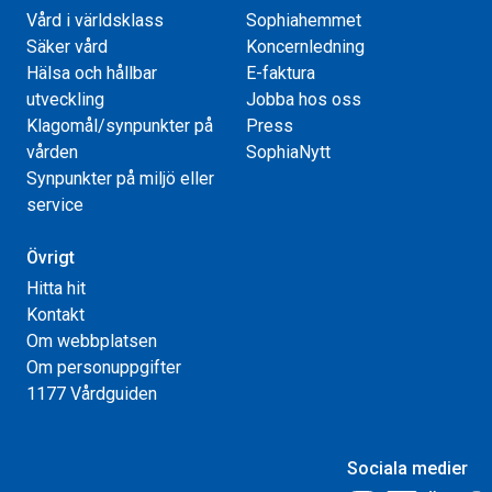
Vård i världsklass
Sophiahemmet
Säker vård
Koncernledning
Hälsa och hållbar
E-faktura
utveckling
Jobba hos oss
Klagomål/synpunkter på
Press
vården
SophiaNytt
Synpunkter på miljö eller
service
Övrigt
Hitta hit
Kontakt
Om webbplatsen
Om personuppgifter
1177 Vårdguiden
Sociala medier