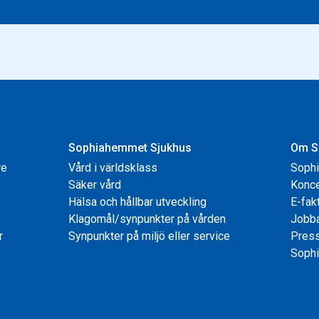
Sophiahemmet Sjukhus
Om S
re
Vård i världsklass
Soph
Säker vård
Konce
Hälsa och hållbar utveckling
E-fak
Klagomål/synpunkter på vården
Jobb
r
Synpunkter på miljö eller service
Pres
Sophi