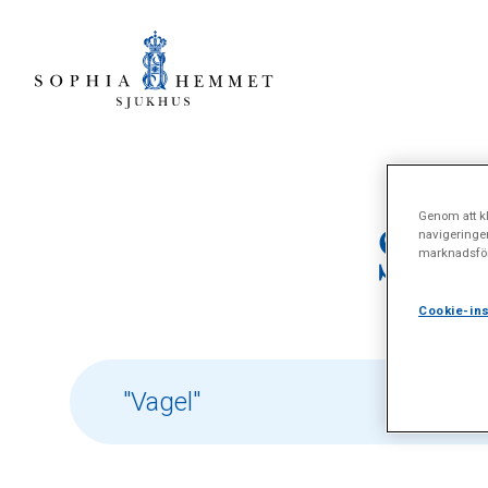
Genom att kl
Sök
navigeringe
marknadsför
Cookie-ins