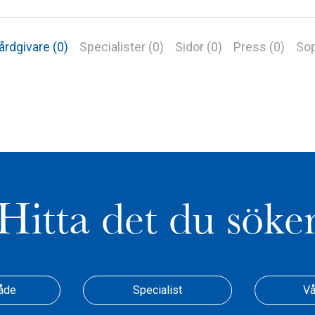
årdgivare (0)
Specialister (0)
Sidor (0)
Press (0)
Sop
Hitta det du söke
åde
Specialist
Vå