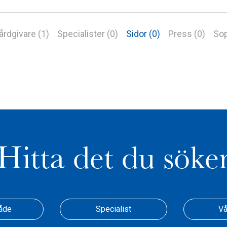
årdgivare (1)
Specialister (0)
Sidor (0)
Press (0)
Sop
Hitta det du söke
åde
Specialist
Vå