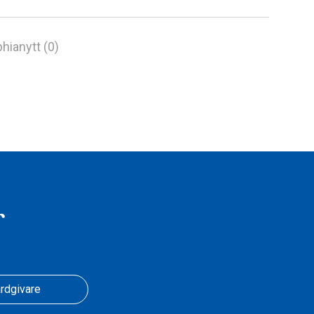
hianytt (0)
r
rdgivare