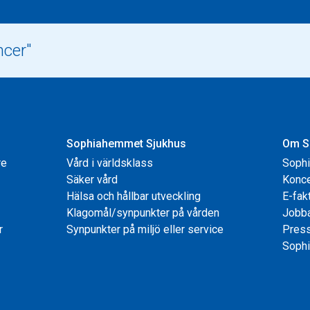
Sophiahemmet Sjukhus
Om S
re
Vård i världsklass
Soph
Säker vård
Konce
Hälsa och hållbar utveckling
E-fak
Klagomål/synpunkter på vården
Jobb
r
Synpunkter på miljö eller service
Pres
Sophi