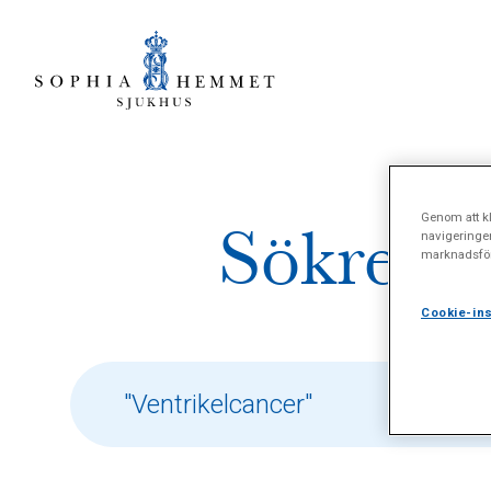
Genom att kl
Sökresul
navigeringe
marknadsför
Cookie-ins