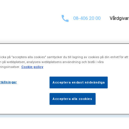
08-406 20 00
Vårdgiva
icka på "acceptera alla cookies" samtycker du till lagring av cookies på din enhet för att 
tat för
"Ventrik
n på webbplatsen, analysera webbplatsens användning och bistå i våra
ingsinsatser.
Cookie-policy
tällningar
Acceptera endast nödvändiga
Acceptera alla cookies