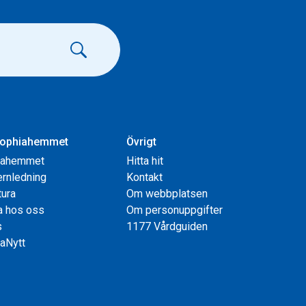
ophiahemmet
Övrigt
iahemmet
Hitta hit
rnledning
Kontakt
tura
Om webbplatsen
a hos oss
Om personuppgifter
s
1177 Vårdguiden
aNytt