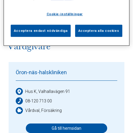
Alla (3)
Vårdgivare (1)
Specialister (0)
Sidor (0)
Press (0)
Sophianytt (1)
Cookie-inställningar
Acceptera endast nödvändiga
Acceptera alla cookies
Vårdgivare
Öron-näs-halskliniken
Hus K, Valhallavägen 91
08-120 713 00
Vårdval, Försäkring
Gå till hemsidan