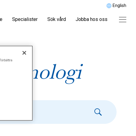
English
re
Specialister
Sök vård
Jobba hos oss
förbättra
krinologi