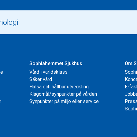
Sophiahemmet Sjukhus
Om S
re
Vård i världsklass
Soph
Säker vård
Konce
Hälsa och hållbar utveckling
E-fak
Klagomål/synpunkter på vården
Jobb
r
Synpunkter på miljö eller service
Pres
Sophi