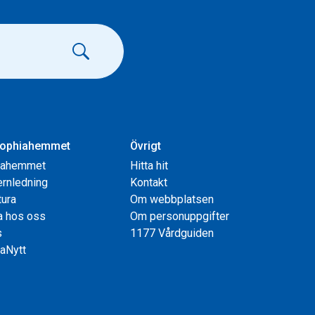
ophiahemmet
Övrigt
iahemmet
Hitta hit
rnledning
Kontakt
tura
Om webbplatsen
a hos oss
Om personuppgifter
s
1177 Vårdguiden
aNytt