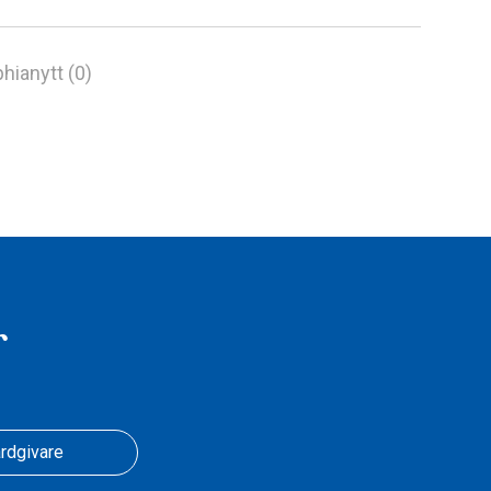
hianytt (0)
r
rdgivare