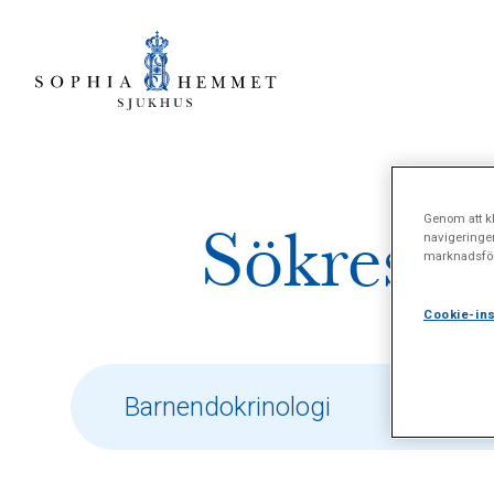
Genom att kl
Sökresult
navigeringe
marknadsför
Cookie-ins