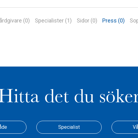
årdgivare (0)
Specialister (1)
Sidor (0)
Press (0)
Sop
Hitta det du söke
åde
Specialist
Vå