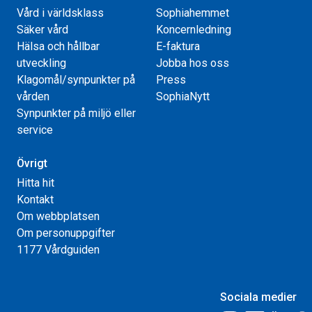
Vård i världsklass
Sophiahemmet
Säker vård
Koncernledning
Hälsa och hållbar
E-faktura
utveckling
Jobba hos oss
Klagomål/synpunkter på
Press
vården
SophiaNytt
Synpunkter på miljö eller
service
Övrigt
Hitta hit
Kontakt
Om webbplatsen
Om personuppgifter
1177 Vårdguiden
Sociala medier