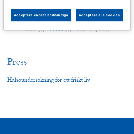
Acceptera endast nödvändiga
Acceptera alla cookies
Alla (10)
Vårdgivare (3)
Specialister (4)
Sidor (0)
Press (1)
Sophianytt (0)
Press
Hälsoundersökning för ett friskt liv