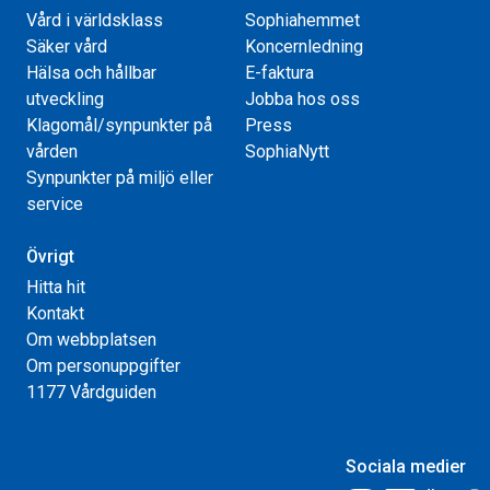
Vård i världsklass
Sophiahemmet
Säker vård
Koncernledning
Hälsa och hållbar
E-faktura
utveckling
Jobba hos oss
Klagomål/synpunkter på
Press
vården
SophiaNytt
Synpunkter på miljö eller
service
Övrigt
Hitta hit
Kontakt
Om webbplatsen
Om personuppgifter
1177 Vårdguiden
Sociala medier