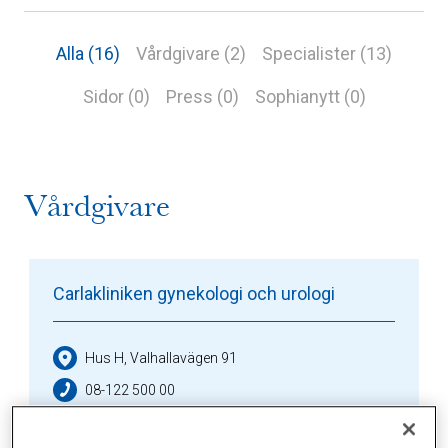
Alla (16)
Vårdgivare (2)
Specialister (13)
Sidor (0)
Press (0)
Sophianytt (0)
Vårdgivare
Carlakliniken gynekologi och urologi
Hus H, Valhallavägen 91
08-122 500 00
Vårdval, Försäkring, Betala själv