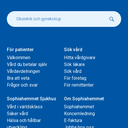
För patienter
Sök vård
Välkommen
Hitta vårdgivare
Vård du betalar själv
Sök läkare
Vårdavdelningen
Sök vård
Bra att veta
För företag
Frågor och svar
För remittenter
Sophiahemmet Sjukhus
Om Sophiahemmet
Vård i världsklass
Sophiahemmet
Säker vård
Koncernledning
Hälsa och hållbar
E-faktura
utveckling
Jobba hos oss