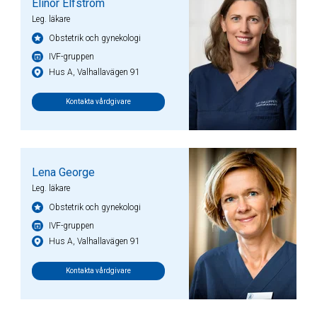
Elinor Elfström
Leg. läkare
Obstetrik och gynekologi
IVF-gruppen
Hus A, Valhallavägen 91
Kontakta vårdgivare
Lena George
Leg. läkare
Obstetrik och gynekologi
IVF-gruppen
Hus A, Valhallavägen 91
Kontakta vårdgivare