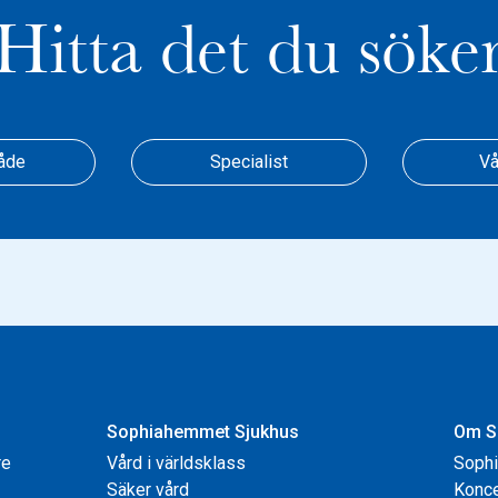
Hitta det du söke
åde
Specialist
Vå
Sophiahemmet Sjukhus
Om S
re
Vård i världsklass
Soph
Säker vård
Konce