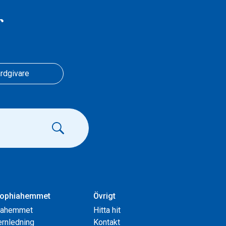
r
rdgivare
ophiahemmet
Övrigt
iahemmet
Hitta hit
rnledning
Kontakt