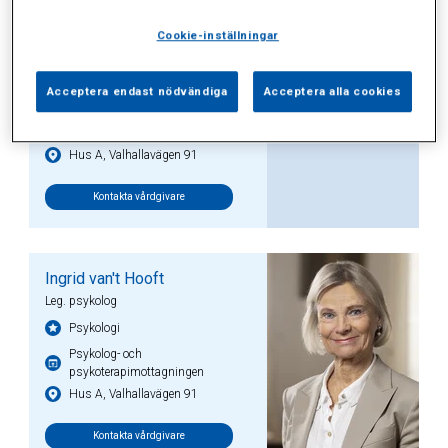
Cookie-inställningar
Marianne Rosenberg
Leg. psykolog
Psykologi
Acceptera endast nödvändiga
Acceptera alla cookies
Psykolog- och
psykoterapimottagningen
Hus A, Valhallavägen 91
Kontakta vårdgivare
Ingrid van't Hooft
Leg. psykolog
Psykologi
Psykolog- och
psykoterapimottagningen
Hus A, Valhallavägen 91
Kontakta vårdgivare