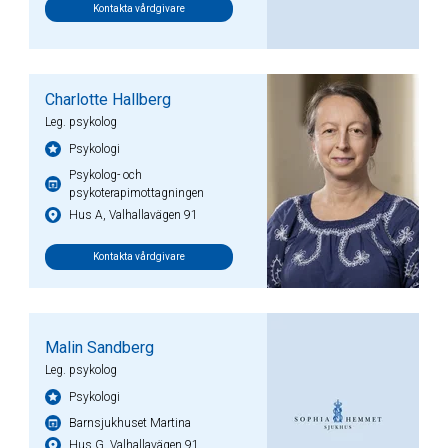
Kontakta vårdgivare
Charlotte Hallberg
Leg. psykolog
Psykologi
Psykolog- och
psykoterapimottagningen
Hus A, Valhallavägen 91
Kontakta vårdgivare
Malin Sandberg
Leg. psykolog
Psykologi
Barnsjukhuset Martina
Hus G, Valhallavägen 91