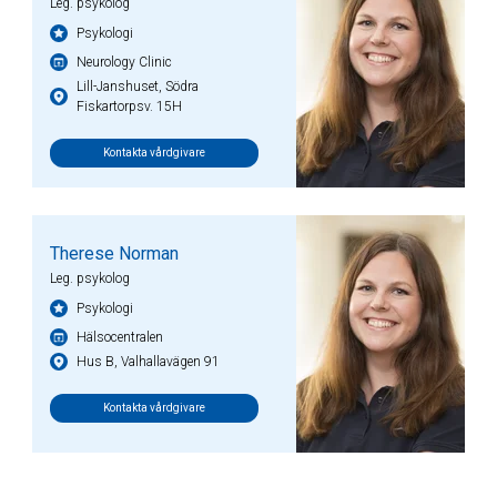
Leg. psykolog
Psykologi
Neurology Clinic
Lill-Janshuset, Södra
Fiskartorpsv. 15H
Kontakta vårdgivare
Therese Norman
Leg. psykolog
Psykologi
Hälsocentralen
Hus B, Valhallavägen 91
Kontakta vårdgivare