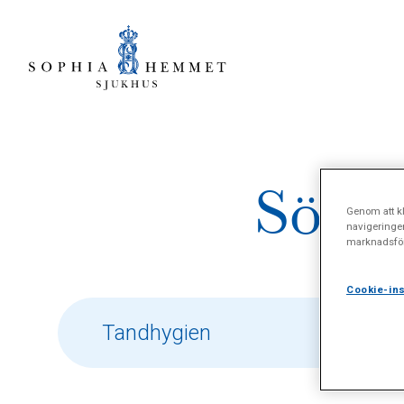
Sökre
Genom att kl
navigeringe
marknadsför
Cookie-ins