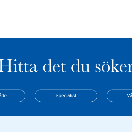
Hitta det du söke
åde
Specialist
Vå