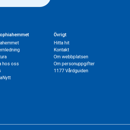
ophiahemmet
Övrigt
iahemmet
Hitta hit
rnledning
Kontakt
tura
Om webbplatsen
a hos oss
Om personuppgifter
s
1177 Vårdguiden
aNytt