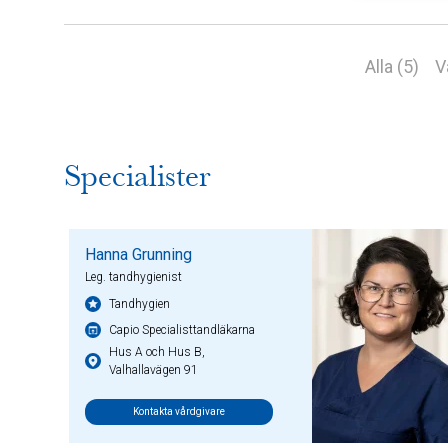
Alla (5)
V
Specialister
Hanna Grunning
Leg. tandhygienist
Tandhygien
Capio Specialisttandläkarna
Hus A och Hus B,
Valhallavägen 91
Kontakta vårdgivare