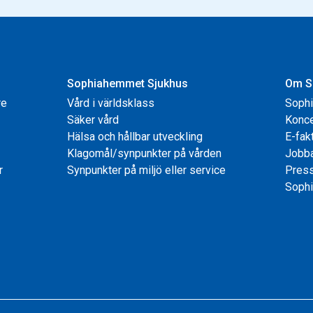
Sophiahemmet Sjukhus
Om S
re
Vård i världsklass
Soph
Säker vård
Konce
Hälsa och hållbar utveckling
E-fak
Klagomål/synpunkter på vården
Jobb
r
Synpunkter på miljö eller service
Pres
Sophi