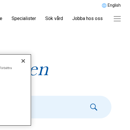
English
re
Specialister
Sök vård
Jobba hos oss
ygien
förbättra