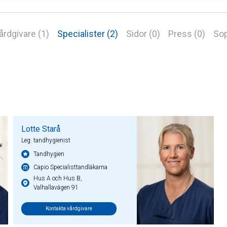
årdgivare (1)
Specialister (2)
Sidor (0)
Press (0)
Sop
Lotte Starå
Leg. tandhygienist
Tandhygien
Capio Specialisttandläkarna
Hus A och Hus B,
Valhallavägen 91
Kontakta vårdgivare