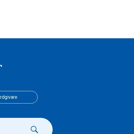
r
rdgivare