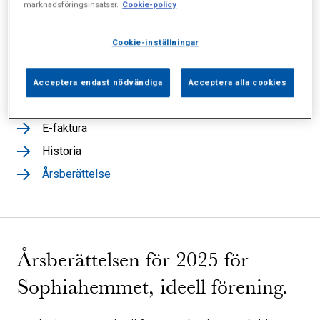
marknadsföringsinsatser.
Cookie-policy
Sophiahemmet, ideell förening
Cookie-inställningar
Styrelse
Koncernledning
Acceptera endast nödvändiga
Acceptera alla cookies
Sophiahemmet AB
E-faktura
Historia
Årsberättelse
Årsberättelsen för 2025 för
Sophiahemmet, ideell förening.