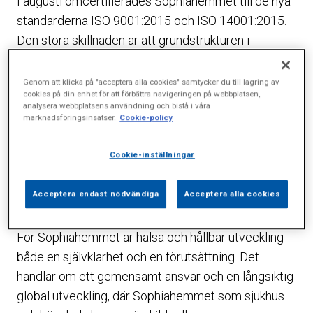
I augusti omcertifierades Sophiahemmet till de nya
standarderna ISO 9001:2015 och ISO 14001:2015.
Den stora skillnaden är att grundstrukturen i
standarderna numera är densamma för både för
kvalitet och miljö.
Genom att klicka på "acceptera alla cookies" samtycker du till lagring av
cookies på din enhet för att förbättra navigeringen på webbplatsen,
analysera webbplatsens användning och bistå i våra
– Tidigare arbetade vi i två separata
marknadsföringsinsatser.
Cookie-policy
ledningssystem med olika krav, nu kan vi integrera
miljö och kvalitet på ett helt annat sätt än tidigare,
Cookie-inställningar
säger Caroline Lagerman, Sophiahemmets
kvalitetsutvecklare.
Acceptera endast nödvändiga
Acceptera alla cookies
Ett självklart ansvar
För Sophiahemmet är hälsa och hållbar utveckling
både en självklarhet och en förutsättning. Det
handlar om ett gemensamt ansvar och en långsiktig
global utveckling, där Sophiahemmet som sjukhus