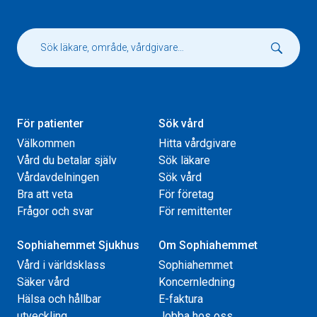
För patienter
Sök vård
Välkommen
Hitta vårdgivare
Vård du betalar själv
Sök läkare
Vårdavdelningen
Sök vård
Bra att veta
För företag
Frågor och svar
För remittenter
Sophiahemmet Sjukhus
Om Sophiahemmet
Vård i världsklass
Sophiahemmet
Säker vård
Koncernledning
Hälsa och hållbar
E-faktura
utveckling
Jobba hos oss