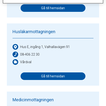
Gå till hemsidan
Husläkarmottagningen
Hus E, ingång 1, Valhallavägen 91
08-406 22 30
Vårdval
Gå till hemsidan
Medicinmottagningen