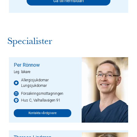
Gå till hemsidan
Specialister
Per Rönnow
Leg. läkare
Allergisjukdomar
Lungsjukdomar
Försäkringsmottagningen
Hus C, Valhallavägen 91
Kontakta vårdgivare