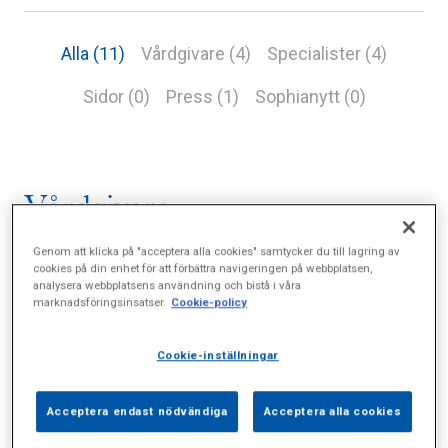
Alla (11)
Vårdgivare (4)
Specialister (4)
Sidor (0)
Press (1)
Sophianytt (0)
Vårdgivare
Genom att klicka på "acceptera alla cookies" samtycker du till lagring av
cookies på din enhet för att förbättra navigeringen på webbplatsen,
analysera webbplatsens användning och bistå i våra
Hjärt-lung-allergimottagningen
marknadsföringsinsatser.
Cookie-policy
Cookie-inställningar
Hus E, ingång 1, Valhallavägen 91
Se hemsida
Acceptera endast nödvändiga
Acceptera alla cookies
Försäkring, Betala själv, Vårdval