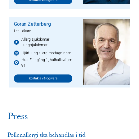
Göran Zetterberg
Leg. läkare
Allergisjukdomar
Lungsjukdomar
Hjärt-lung-allergimottagningen
Hus E, ingång 1, Valhallavägen
91
Kontakta vårdgivare
Press
​Pollenallergi ska behandlas i tid