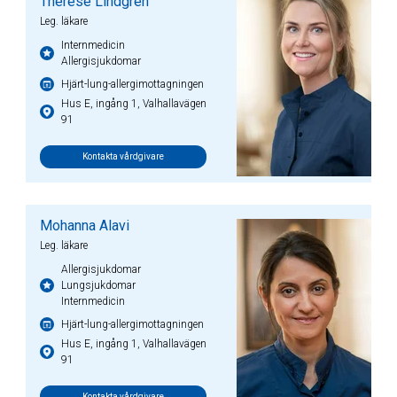
Therese Lindgren
Leg. läkare
Internmedicin
Allergisjukdomar
Hjärt-lung-allergimottagningen
Hus E, ingång 1, Valhallavägen
91
Kontakta vårdgivare
Mohanna Alavi
Leg. läkare
Allergisjukdomar
Lungsjukdomar
Internmedicin
Hjärt-lung-allergimottagningen
Hus E, ingång 1, Valhallavägen
91
Kontakta vårdgivare