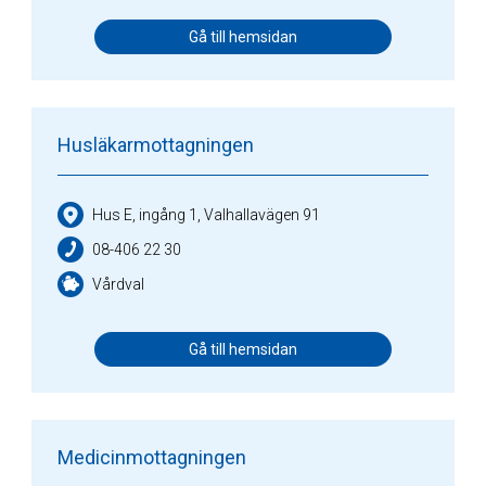
Gå till hemsidan
Husläkarmottagningen
Hus E, ingång 1, Valhallavägen 91
08-406 22 30
Vårdval
Gå till hemsidan
Medicinmottagningen