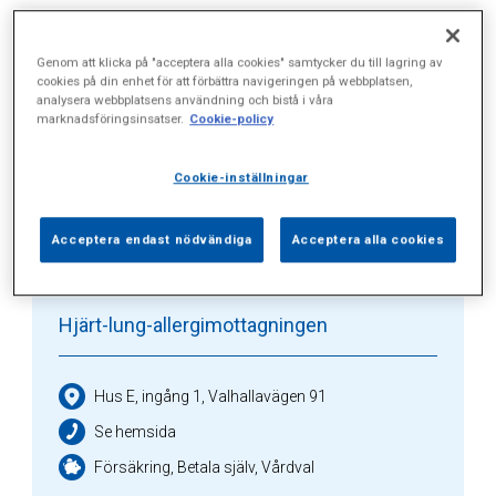
Alla (11)
Vårdgivare (4)
Specialister (4)
Genom att klicka på "acceptera alla cookies" samtycker du till lagring av
cookies på din enhet för att förbättra navigeringen på webbplatsen,
analysera webbplatsens användning och bistå i våra
Sidor (0)
Press (1)
Sophianytt (0)
marknadsföringsinsatser.
Cookie-policy
Cookie-inställningar
Vårdgivare
Acceptera endast nödvändiga
Acceptera alla cookies
Hjärt-lung-allergimottagningen
Hus E, ingång 1, Valhallavägen 91
Se hemsida
Försäkring, Betala själv, Vårdval