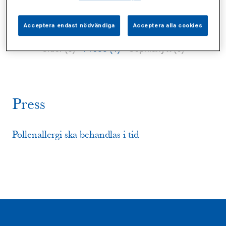
Acceptera endast nödvändiga
Acceptera alla cookies
Alla (11)
Vårdgivare (4)
Specialister (4)
Sidor (0)
Press (1)
Sophianytt (0)
Press
​Pollenallergi ska behandlas i tid