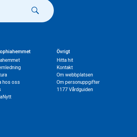
ophiahemmet
Övrigt
iahemmet
Hitta hit
rnledning
Kontakt
tura
Om webbplatsen
a hos oss
Om personuppgifter
s
1177 Vårdguiden
aNytt