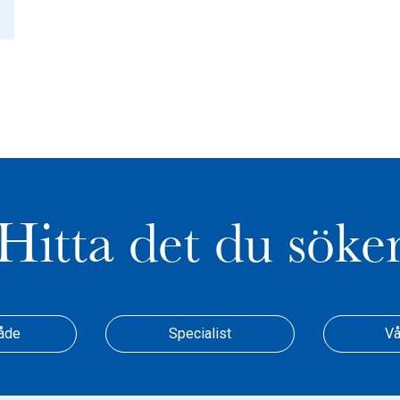
Hitta det du söke
åde
Specialist
Vå