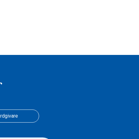
r
rdgivare