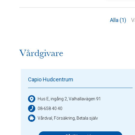
Alla (1)
V
Vårdgivare
Capio Hudcentrum
Hus E, ingång 2, Valhallavägen 91
08-658 40 40
Vårdval, Försäkring, Betala själv