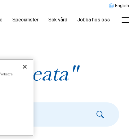
English
re
Specialister
Sök vård
Jobba hos oss
a areata"
förbättra