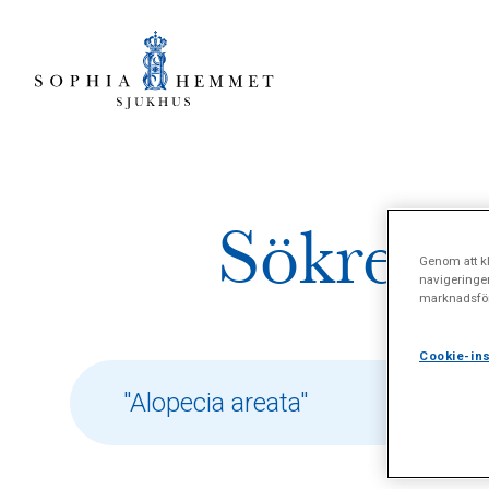
Sökresul
Genom att kl
navigeringe
marknadsför
Cookie-ins