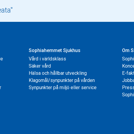
Sophiahemmet Sjukhus
Om S
re
Vård i världsklass
Soph
Säker vård
Konce
Hälsa och hållbar utveckling
E-fak
Klagomål/synpunkter på vården
Jobb
r
Synpunkter på miljö eller service
Pres
Sophi