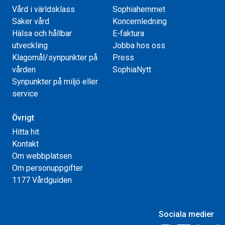
Vård i världsklass
Sophiahemmet
Säker vård
Koncernledning
Hälsa och hållbar
E-faktura
utveckling
Jobba hos oss
Klagomål/synpunkter på
Press
vården
SophiaNytt
Synpunkter på miljö eller
service
Övrigt
Hitta hit
Kontakt
Om webbplatsen
Om personuppgifter
1177 Vårdguiden
Sociala medier