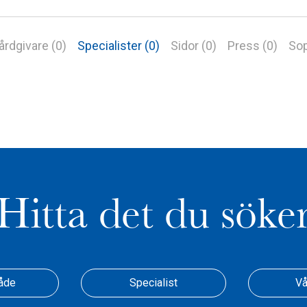
årdgivare (0)
Specialister (0)
Sidor (0)
Press (0)
Sop
Hitta det du söke
åde
Specialist
Vå