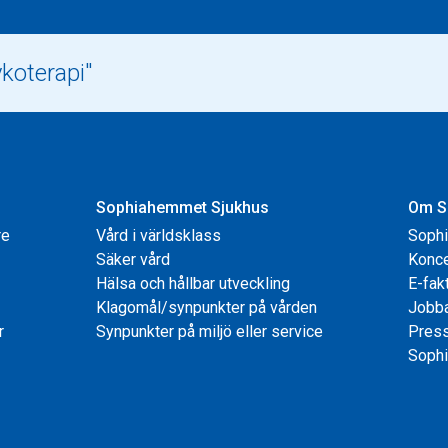
Sophiahemmet Sjukhus
Om S
re
Vård i världsklass
Soph
Säker vård
Konce
Hälsa och hållbar utveckling
E-fak
Klagomål/synpunkter på vården
Jobb
r
Synpunkter på miljö eller service
Pres
Sophi