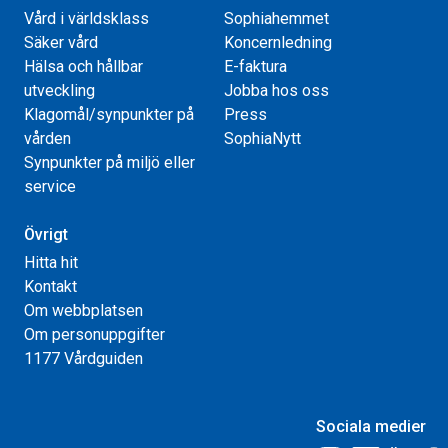
Vård i världsklass
Sophiahemmet
Säker vård
Koncernledning
Hälsa och hållbar
E-faktura
utveckling
Jobba hos oss
Klagomål/synpunkter på
Press
vården
SophiaNytt
Synpunkter på miljö eller
service
Övrigt
Hitta hit
Kontakt
Om webbplatsen
Om personuppgifter
1177 Vårdguiden
Sociala medier