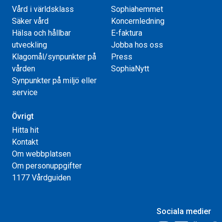
Vård i världsklass
Sophiahemmet
Säker vård
Koncernledning
Hälsa och hållbar
E-faktura
utveckling
Jobba hos oss
Klagomål/synpunkter på
Press
vården
SophiaNytt
Synpunkter på miljö eller
service
Övrigt
Hitta hit
Kontakt
Om webbplatsen
Om personuppgifter
1177 Vårdguiden
Sociala medier