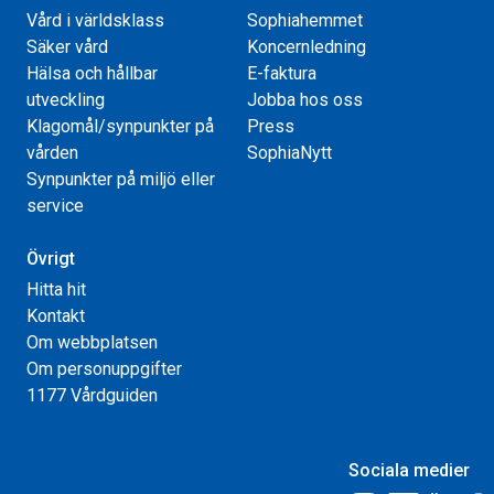
Vård i världsklass
Sophiahemmet
Säker vård
Koncernledning
Hälsa och hållbar
E-faktura
utveckling
Jobba hos oss
Klagomål/synpunkter på
Press
vården
SophiaNytt
Synpunkter på miljö eller
service
Övrigt
Hitta hit
Kontakt
Om webbplatsen
Om personuppgifter
1177 Vårdguiden
Sociala medier