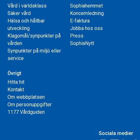
Vård i världsklass
Sophiahemmet
Säker vård
Koncernledning
Hälsa och hållbar
E-faktura
utveckling
Jobba hos oss
Klagomål/synpunkter på
Press
vården
SophiaNytt
Synpunkter på miljö eller
service
Övrigt
Hitta hit
Kontakt
Om webbplatsen
Om personuppgifter
1177 Vårdguiden
Sociala medier