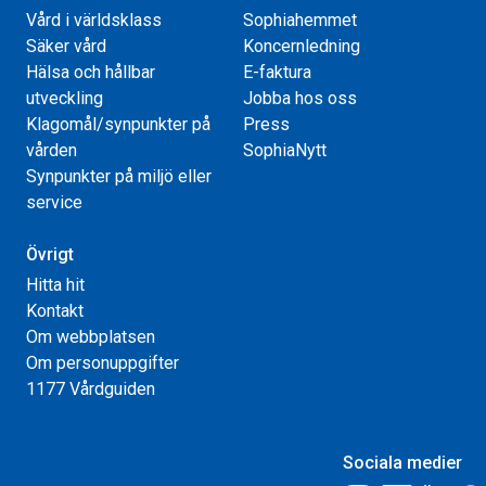
Vård i världsklass
Sophiahemmet
Säker vård
Koncernledning
Hälsa och hållbar
E-faktura
utveckling
Jobba hos oss
Klagomål/synpunkter på
Press
vården
SophiaNytt
Synpunkter på miljö eller
service
Övrigt
Hitta hit
Kontakt
Om webbplatsen
Om personuppgifter
1177 Vårdguiden
Sociala medier