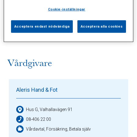
Cookie-inställningar
Alla (2)
Vårdgivare (1)
Specialister (0)
Acceptera endast nödvändiga
Acceptera alla cookies
Sidor (0)
Press (0)
Sophianytt (0)
Vårdgivare
Aleris Hand & Fot
Hus G, Valhallavägen 91
08-406 22 00
Vårdavtal, Försäkring, Betala själv