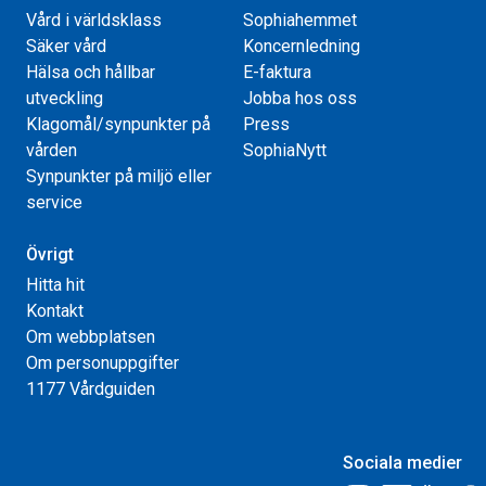
Vård i världsklass
Sophiahemmet
Säker vård
Koncernledning
Hälsa och hållbar
E-faktura
utveckling
Jobba hos oss
Klagomål/synpunkter på
Press
vården
SophiaNytt
Synpunkter på miljö eller
service
Övrigt
Hitta hit
Kontakt
Om webbplatsen
Om personuppgifter
1177 Vårdguiden
Sociala medier