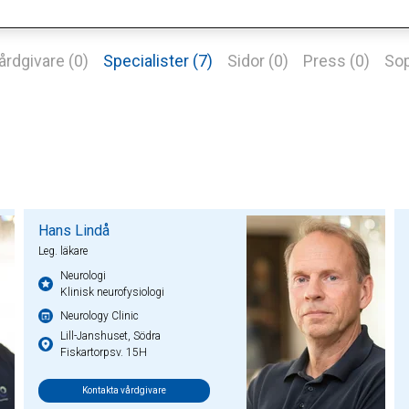
årdgivare (0)
Specialister (7)
Sidor (0)
Press (0)
Sop
Hans Lindå
Leg. läkare
Neurologi
Klinisk neurofysiologi
Neurology Clinic
Lill-Janshuset, Södra
Fiskartorpsv. 15H
Kontakta vårdgivare