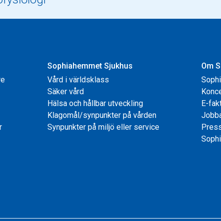
Sophiahemmet Sjukhus
Om S
re
Vård i världsklass
Soph
Säker vård
Konce
Hälsa och hållbar utveckling
E-fak
Klagomål/synpunkter på vården
Jobb
r
Synpunkter på miljö eller service
Pres
Sophi