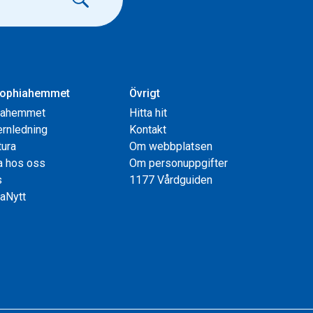
ophiahemmet
Övrigt
iahemmet
Hitta hit
rnledning
Kontakt
tura
Om webbplatsen
a hos oss
Om personuppgifter
s
1177 Vårdguiden
aNytt