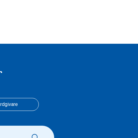
r
rdgivare