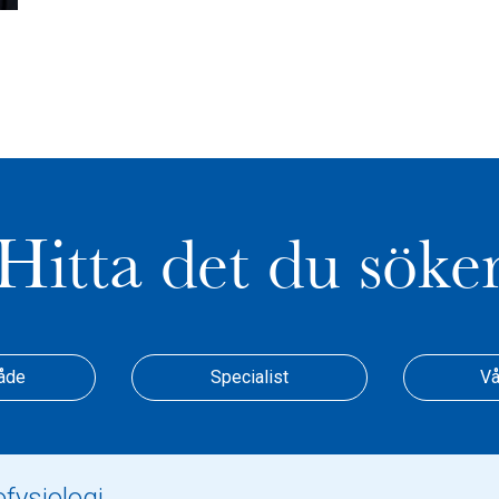
Hitta det du söke
åde
Specialist
Vå