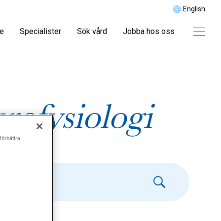
English
re
Specialister
Sök vård
Jobba hos oss
rofysiologi
förbättra