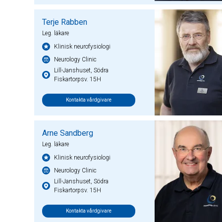
Terje Rabben
Leg. läkare
Klinisk neurofysiologi
Neurology Clinic
Lill-Janshuset, Södra
Fiskartorpsv. 15H
Kontakta vårdgivare
Arne Sandberg
Leg. läkare
Klinisk neurofysiologi
Neurology Clinic
Lill-Janshuset, Södra
Fiskartorpsv. 15H
Kontakta vårdgivare