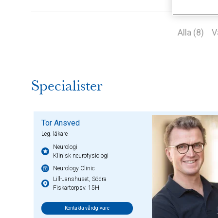
Alla (8)
V
Specialister
Tor Ansved
Leg. läkare
Neurologi
Klinisk neurofysiologi
Neurology Clinic
Lill-Janshuset, Södra
Fiskartorpsv. 15H
Kontakta vårdgivare