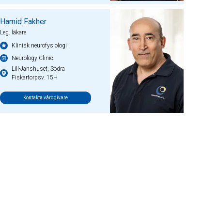
Hamid Fakher
Leg. läkare
Klinisk neurofysiologi
Neurology Clinic
Lill-Janshuset, Södra
Fiskartorpsv. 15H
Kontakta vårdgivare