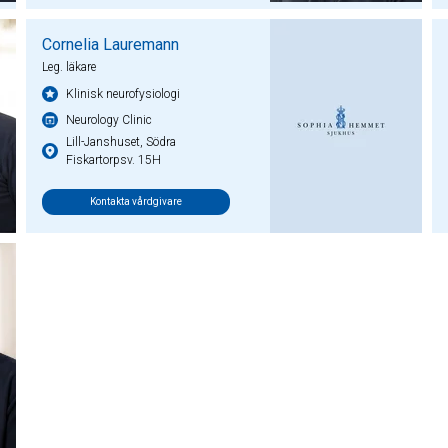
Cornelia Lauremann
Leg. läkare
Klinisk neurofysiologi
Neurology Clinic
Lill-Janshuset, Södra
Fiskartorpsv. 15H
Kontakta vårdgivare