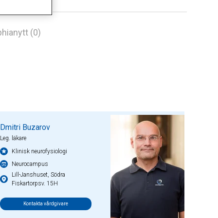
hianytt (0)
Dmitri Buzarov
Leg. läkare
Klinisk neurofysiologi
Neurocampus
Lill-Janshuset, Södra
Fiskartorpsv. 15H
Kontakta vårdgivare