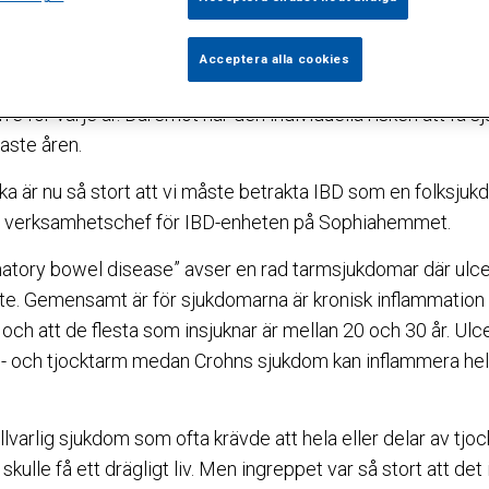
 mediciner gör att de allra flesta kan leva ett normalt aktivt
änt före andra världskriget. I dag drabbar sjukdomen närmar
Acceptera alla cookies
juka ökar snabbt beror främst på att det är en livslång sjukd
rre för varje år. Däremot har den individuella risken att få 
aste åren.
uka är nu så stort att vi måste betrakta IBD som en folksju
r verksamhetschef för IBD-enheten på Sophiahemmet.
atory bowel disease” avser en rad tarmsjukdomar där ulce
te. Gemensamt är för sjukdomarna är kronisk inflammation
ch att de flesta som insjuknar är mellan 20 och 30 år. Ulc
änd- och tjocktarm medan Crohns sjukdom kan inflammera he
llvarlig sjukdom som ofta krävde att hela eller delar av t
skulle få ett drägligt liv. Men ingreppet var så stort att det 