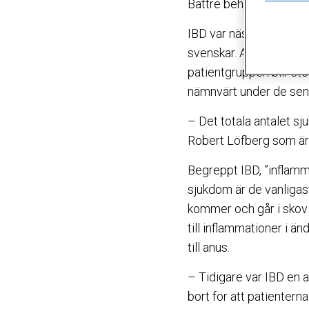
Bättre behandlig och nya
IBD var nästan helt ok
svenskar. Att antalet s
patientgruppen blir stö
nämnvärt under de sen
– Det totala antalet sj
Robert Löfberg som ä
Begreppt IBD, ”inflamm
sjukdom är de vanligas
kommer och går i skov o
till inflammationer i 
till anus.
– Tidigare var IBD en a
bort för att patienterna 