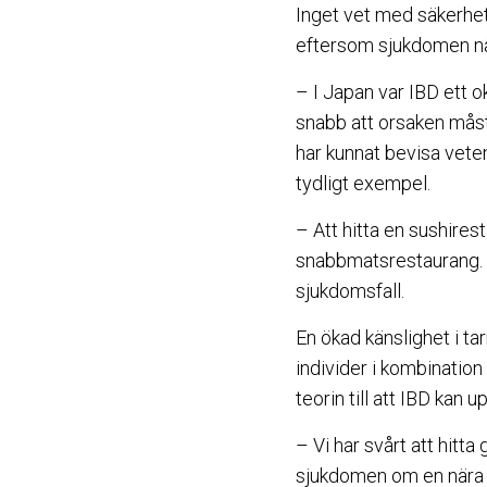
Inget vet med säkerhet 
eftersom sjukdomen nä
– I Japan var IBD ett o
snabb att orsaken måst
har kunnat bevisa veten
tydligt exempel.
– Att hitta en sushires
snabbmatsrestaurang. F
sjukdomsfall.
En ökad känslighet i t
individer i kombinatio
teorin till att IBD kan
– Vi har svårt att hitta
sjukdomen om en nära a