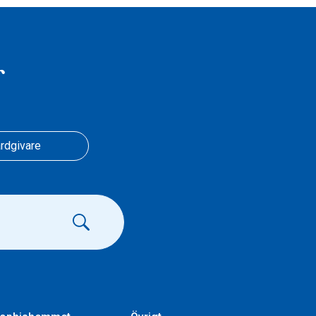
r
rdgivare