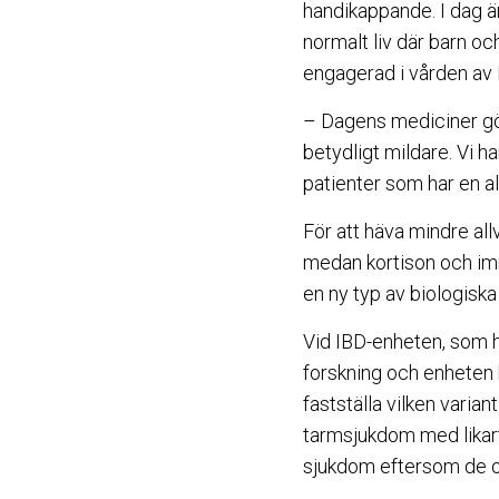
handikappande. I dag är
normalt liv där barn oc
engagerad i vården av 
– Dagens mediciner gör
betydligt mildare. Vi ha
patienter som har en a
För att häva mindre al
medan kortison och imm
en ny typ av biologisk
Vid IBD-enheten, som 
forskning och enheten h
fastställa vilken varia
tarmsjukdom med likart
sjukdom eftersom de ol