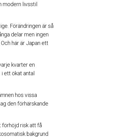
n modern livsstil
rige. Förändringen är så
många delar men ingen
 Och här är Japan ett
varje kvarter en
 ett ökat antal
sämnen hos vissa
 dag den förhärskande
förhöjd risk att få
sykosomatisk bakgrund