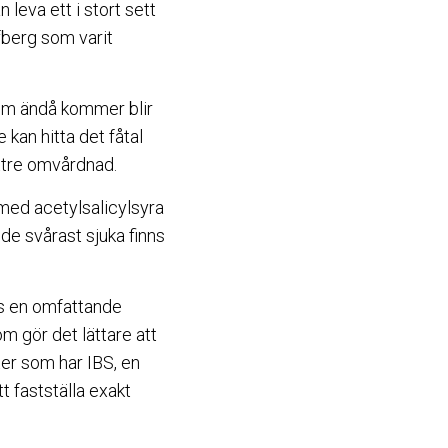
leva ett i stort sett
öfberg som varit
som ändå kommer blir
 kan hitta det fåtal
ttre omvårdnad.
 med acetylsalicylsyra
e svårast sjuka finns
vs en omfattande
m gör det lättare att
nter som har IBS, en
t fastställa exakt