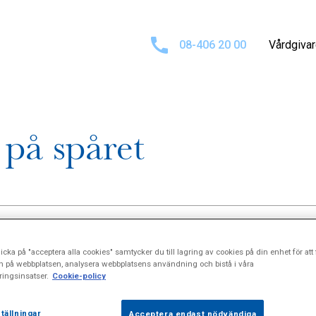
08-406 20 00
Vårdgiva
 på spåret
icka på "acceptera alla cookies" samtycker du till lagring av cookies på din enhet för att 
n på webbplatsen, analysera webbplatsens användning och bistå i våra
ingsinsatser.
Cookie-policy
n för en rad inflammatoriska tarmsjukdomar som snabbt spr
tällningar
Acceptera endast nödvändiga