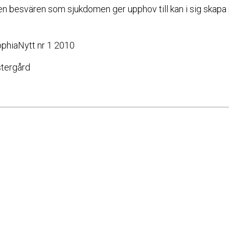
men besvären som sjukdomen ger upphov till kan i sig skapa
SophiaNytt nr 1 2010
stergård