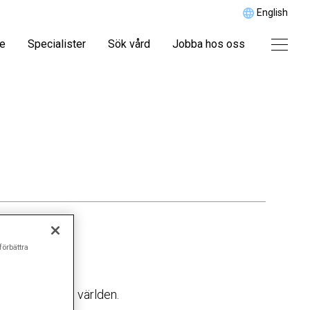
English
re
Specialister
Sök vård
Jobba hos oss
förbättra
ider sig över världen.