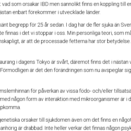
vad som orsakar IBD men sannolikt finns en koppling till e
stan enbart förekommer i utvecklade länder.
känt begrepp för 25 år sedan. I dag har de fler sjuka än Sve
e finnas i det vi stoppar i oss. Min personliga teori, som 
skapligt, är att de processade fetterna har stor betydelse.
taurang i dagens Tokyo är svårt, däremot finns det i nästan 
örmodligen är det den förändringen som nu avspeglar sig i
armslemhinnan för påverkan av vissa födo- och/eller tillsat
n med någon form av interaktion med mikroorganismer är i
 uppkomma.
 genetiska orsaker till sjukdomen även om det finns en något 
nhörig är drabbad. Inte heller verkar det finnas någon p