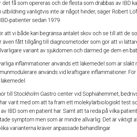
 det få som opereras och de flesta som drabbas av IBD kan 
h utbildning vanligtvis inte är något hinder, säger Robert L
IBD-patienter sedan 1979.
 att vi både kan begränsa antalet skov och se till att de 
r även fått tillgång till diagnosmetoder som gör att vi lättare
llvarligare variant av sjukdomen och därmed ge dem en bä
lvarliga inflammationer används ett läkemedel som är släkt
unmodulerare används vid kraftigare inflammationer. För d
a läkemedel.
hör till Stockholm Gastro center vid Sophiahemmet, bedri
ar varit med om att ta fram ett molekylärbiologiskt test so
nt av IBD som en patient har. Samt att ta reda på vilka patie
ade symptom men som är mindre allvarlig. Det är viktigt at
ika varianterna kräver anpassade behandlingar.