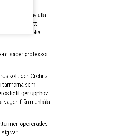
 liv.
e en procent av alla
om vilket gör att
sjukdomen inte ökat
kdom, säger professor
rös kolit och Crohns
 i tarmarna som
erös kolit ger upphov
la vägen från munhåla
jocktarmen opererades
i sig var