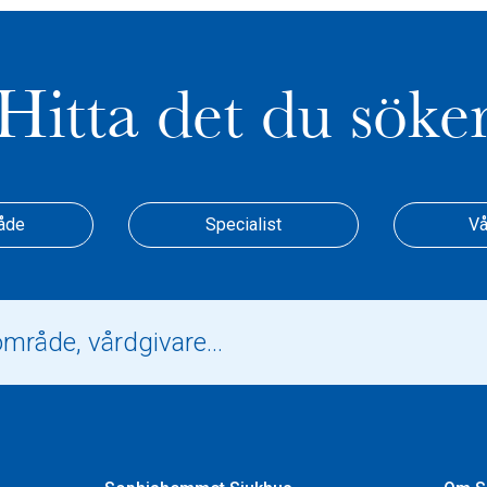
Hitta det du söke
åde
Specialist
Vå