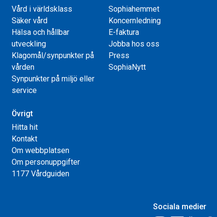
Vård i världsklass
Sophiahemmet
Säker vård
Koncernledning
Hälsa och hållbar
E-faktura
utveckling
Jobba hos oss
Klagomål/synpunkter på
Press
vården
SophiaNytt
Synpunkter på miljö eller
service
Övrigt
Hitta hit
Kontakt
Om webbplatsen
Om personuppgifter
1177 Vårdguiden
Sociala medier