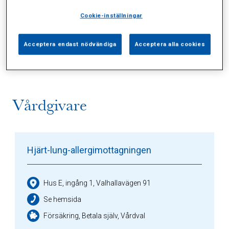
Cookie-inställningar
Alla (2)
Vårdgivare (1)
Specialister (0)
Acceptera endast nödvändiga
Acceptera alla cookies
Sidor (0)
Press (0)
Sophianytt (0)
Vårdgivare
Hjärt-lung-allergimottagningen
Hus E, ingång 1, Valhallavägen 91
Se hemsida
Försäkring, Betala själv, Vårdval