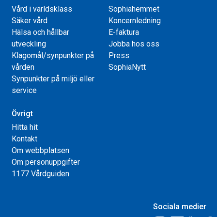
Vård i världsklass
Sophiahemmet
Säker vård
Koncernledning
Hälsa och hållbar
E-faktura
utveckling
Jobba hos oss
Klagomål/synpunkter på
Press
vården
SophiaNytt
Synpunkter på miljö eller
service
Övrigt
Hitta hit
Kontakt
Om webbplatsen
Om personuppgifter
1177 Vårdguiden
Sociala medier