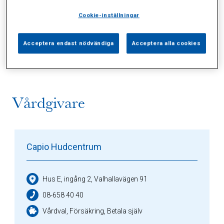
Cookie-inställningar
Alla (1)
Vårdgivare (1)
Specialister (0)
Acceptera endast nödvändiga
Acceptera alla cookies
Sidor (0)
Press (0)
Sophianytt (0)
Vårdgivare
Capio Hudcentrum
Hus E, ingång 2, Valhallavägen 91
08-658 40 40
Vårdval, Försäkring, Betala själv