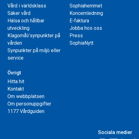
Vård i världsklass
Sophiahemmet
Säker vård
Koncernledning
Hälsa och hållbar
E-faktura
utveckling
Jobba hos oss
Klagomål/synpunkter på
Press
vården
SophiaNytt
Synpunkter på miljö eller
service
Övrigt
Hitta hit
Kontakt
Om webbplatsen
Om personuppgifter
1177 Vårdguiden
Sociala medier