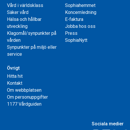
Vård i världsklass
Sophiahemmet
Säker vård
Koncernledning
Hälsa och hållbar
E-faktura
utveckling
Jobba hos oss
Klagomål/synpunkter på
Press
vården
SophiaNytt
Synpunkter på miljö eller
service
Övrigt
Hitta hit
Kontakt
Om webbplatsen
Om personuppgifter
1177 Vårdguiden
Sociala medier