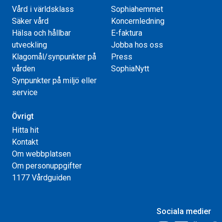
Vård i världsklass
Sophiahemmet
Säker vård
Koncernledning
Hälsa och hållbar
E-faktura
utveckling
Jobba hos oss
Klagomål/synpunkter på
Press
vården
SophiaNytt
Synpunkter på miljö eller
service
Övrigt
Hitta hit
Kontakt
Om webbplatsen
Om personuppgifter
1177 Vårdguiden
Sociala medier