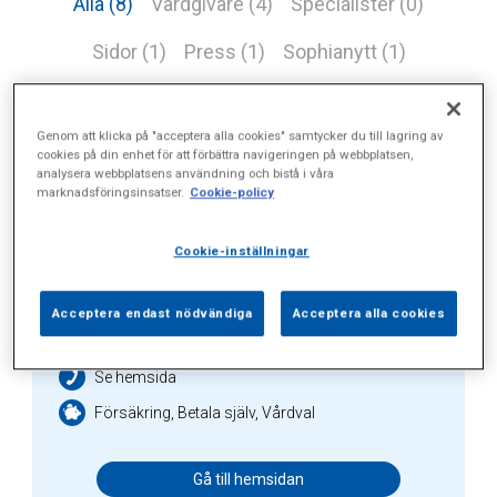
Alla (8)
Vårdgivare (4)
Specialister (0)
Sidor (1)
Press (1)
Sophianytt (1)
Genom att klicka på "acceptera alla cookies" samtycker du till lagring av
cookies på din enhet för att förbättra navigeringen på webbplatsen,
Vårdgivare
analysera webbplatsens användning och bistå i våra
marknadsföringsinsatser.
Cookie-policy
Cookie-inställningar
Hjärt-lung-allergimottagningen
Acceptera endast nödvändiga
Acceptera alla cookies
Hus E, ingång 1, Valhallavägen 91
Se hemsida
Försäkring, Betala själv, Vårdval
Gå till hemsidan