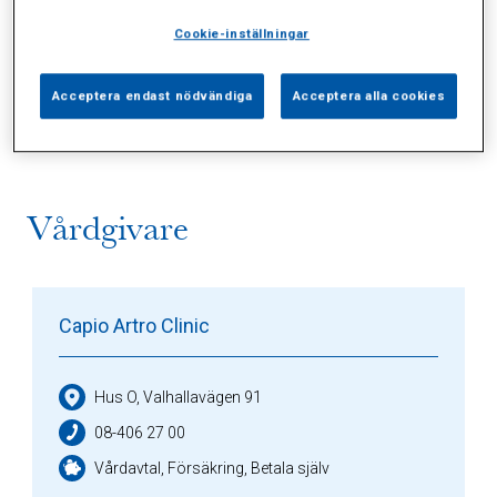
Cookie-inställningar
Alla (2)
Vårdgivare (1)
Specialister (0)
Acceptera endast nödvändiga
Acceptera alla cookies
Sidor (0)
Press (0)
Sophianytt (0)
Vårdgivare
Capio Artro Clinic
Hus O, Valhallavägen 91
08-406 27 00
Vårdavtal, Försäkring, Betala själv