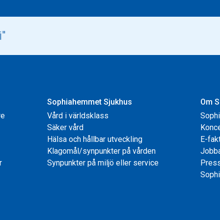
Sophiahemmet Sjukhus
Om S
re
Vård i världsklass
Soph
Säker vård
Konce
Hälsa och hållbar utveckling
E-fak
Klagomål/synpunkter på vården
Jobb
r
Synpunkter på miljö eller service
Pres
Sophi