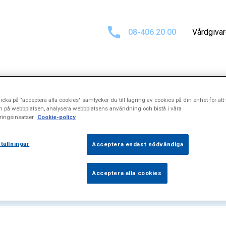
08-406 20 00
Vårdgiva
icka på "acceptera alla cookies" samtycker du till lagring av cookies på din enhet för att 
ultat för
"Azoos
n på webbplatsen, analysera webbplatsens användning och bistå i våra
ingsinsatser.
Cookie-policy
tällningar
Acceptera endast nödvändiga
Acceptera alla cookies