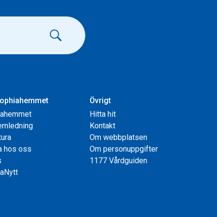
ophiahemmet
Övrigt
iahemmet
Hitta hit
rnledning
Kontakt
tura
Om webbplatsen
a hos oss
Om personuppgifter
s
1177 Vårdguiden
aNytt