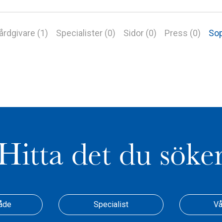
årdgivare (1)
Specialister (0)
Sidor (0)
Press (0)
Sop
Hitta det du söke
åde
Specialist
Vå