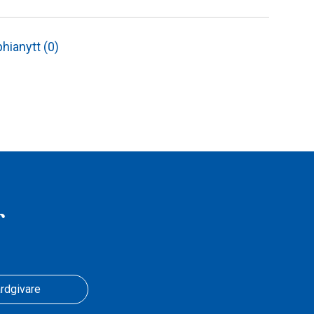
hianytt (0)
r
rdgivare