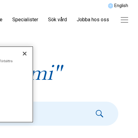
English
re
Specialister
Sök vård
Jobba hos oss
förbättra
permi"