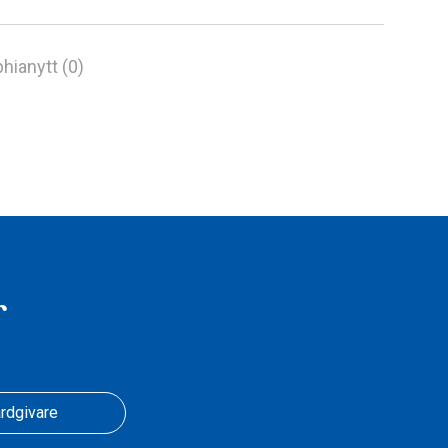
hianytt (0)
r
rdgivare