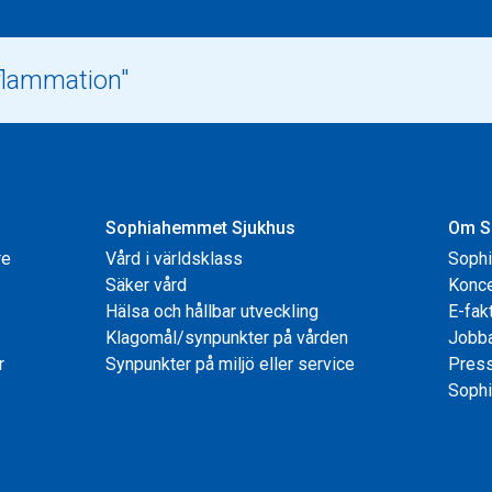
Sophiahemmet Sjukhus
Om S
re
Vård i världsklass
Soph
Säker vård
Konce
Hälsa och hållbar utveckling
E-fak
Klagomål/synpunkter på vården
Jobb
r
Synpunkter på miljö eller service
Pres
Sophi