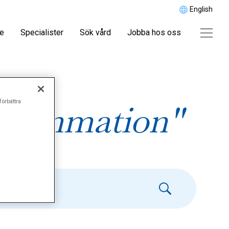
English
re
Specialister
Sök vård
Jobba hos oss
förbättra
flammation"