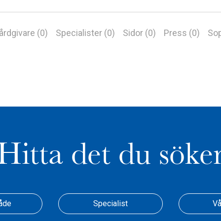
årdgivare (0)
Specialister (0)
Sidor (0)
Press (0)
Sop
Hitta det du söke
åde
Specialist
Vå