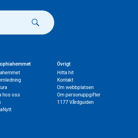
ophiahemmet
Övrigt
iahemmet
Hitta hit
rnledning
Kontakt
tura
Om webbplatsen
a hos oss
Om personuppgifter
s
1177 Vårdguiden
aNytt