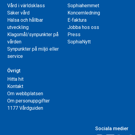
Vård i världsklass
Sophiahemmet
Säker vård
Koncernledning
Hälsa och hållbar
E-faktura
utveckling
Jobba hos oss
Klagomål/synpunkter på
Press
vården
SophiaNytt
Synpunkter på miljö eller
service
Övrigt
Hitta hit
Kontakt
Om webbplatsen
Om personuppgifter
1177 Vårdguiden
Sociala medier