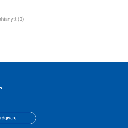
hianytt (0)
r
rdgivare