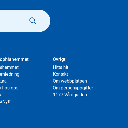
ophiahemmet
Övrigt
iahemmet
Hitta hit
rnledning
Kontakt
tura
Om webbplatsen
a hos oss
Om personuppgifter
s
1177 Vårdguiden
aNytt