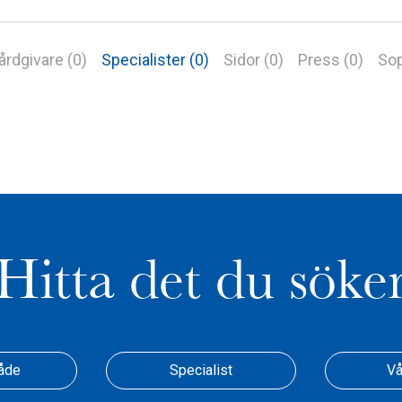
årdgivare (0)
Specialister (0)
Sidor (0)
Press (0)
Sop
Hitta det du söke
åde
Specialist
Vå