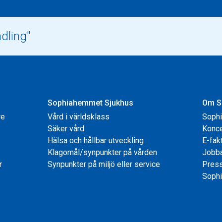
Sophiahemmet Sjukhus
Om S
re
Vård i världsklass
Soph
Säker vård
Konce
Hälsa och hållbar utveckling
E-fak
Klagomål/synpunkter på vården
Jobb
r
Synpunkter på miljö eller service
Pres
Sophi