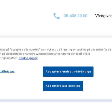
08-406 20 00
Vårdgiva
icka på "acceptera alla cookies" samtycker du till lagring av cookies på din enhet för att 
at för
"Botoxbe
n på webbplatsen, analysera webbplatsens användning och bistå i våra
ingsinsatser.
Cookie-policy
tällningar
Acceptera endast nödvändiga
Acceptera alla cookies