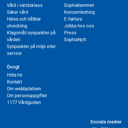
Vård i världsklass
Sophiahemmet
Säker vård
Koncernledning
Hälsa och hållbar
E-faktura
utveckling
Jobba hos oss
Klagomål/synpunkter på
Press
vården
SophiaNytt
Synpunkter på miljö eller
service
Övrigt
Hitta hit
Kontakt
Om webbplatsen
Om personuppgifter
1177 Vårdguiden
Sociala medier