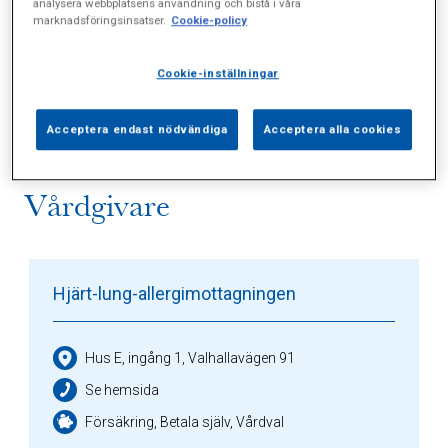
analysera webbplatsens användning och bistå i våra
marknadsföringsinsatser.
Cookie-policy
Alla (3)
Vårdgivare (2)
Specialister (0)
Cookie-inställningar
Sidor (0)
Press (0)
Sophianytt (0)
Acceptera endast nödvändiga
Acceptera alla cookies
Vårdgivare
Hjärt-lung-allergimottagningen
Hus E, ingång 1, Valhallavägen 91
Se hemsida
Försäkring, Betala själv, Vårdval