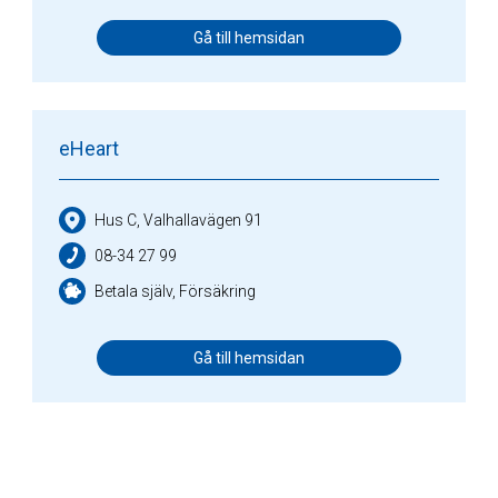
Gå till hemsidan
eHeart
Hus C, Valhallavägen 91
08-34 27 99
Betala själv, Försäkring
Gå till hemsidan