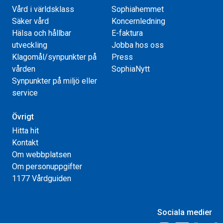
Vård i världsklass
Sophiahemmet
Säker vård
Koncernledning
Hälsa och hållbar
E-faktura
utveckling
Jobba hos oss
Klagomål/synpunkter på
Press
vården
SophiaNytt
Synpunkter på miljö eller
service
Övrigt
Hitta hit
Kontakt
Om webbplatsen
Om personuppgifter
1177 Vårdguiden
Sociala medier