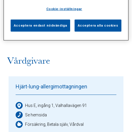
Cookie-inställningar
Alla (2)
Vårdgivare (1)
Specialister (0)
Acceptera endast nödvändiga
Acceptera alla cookies
Sidor (0)
Press (0)
Sophianytt (0)
Vårdgivare
Hjärt-lung-allergimottagningen
Hus E, ingång 1, Valhallavägen 91
Se hemsida
Försäkring, Betala själv, Vårdval