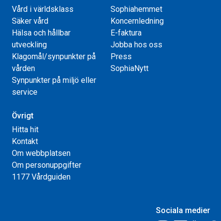
Vård i världsklass
Sophiahemmet
Säker vård
Koncernledning
Hälsa och hållbar
E-faktura
utveckling
Jobba hos oss
Klagomål/synpunkter på
Press
vården
SophiaNytt
Synpunkter på miljö eller
service
Övrigt
Hitta hit
Kontakt
Om webbplatsen
Om personuppgifter
1177 Vårdguiden
Sociala medier