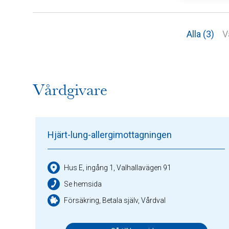
Alla (3)
V
Vårdgivare
Hjärt-lung-allergimottagningen
Hus E, ingång 1, Valhallavägen 91
Se hemsida
Försäkring, Betala själv, Vårdval