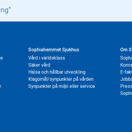
Sophiahemmet Sjukhus
Om S
re
Vård i världsklass
Soph
Säker vård
Konce
Hälsa och hållbar utveckling
E-fak
Klagomål/synpunkter på vården
Jobb
r
Synpunkter på miljö eller service
Pres
Sophi