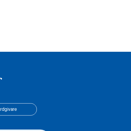
r
rdgivare