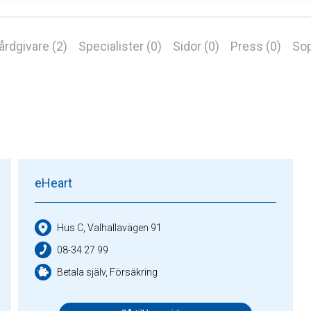
årdgivare (2)
Specialister (0)
Sidor (0)
Press (0)
Sop
eHeart
Hus C, Valhallavägen 91
08-34 27 99
Betala själv, Försäkring