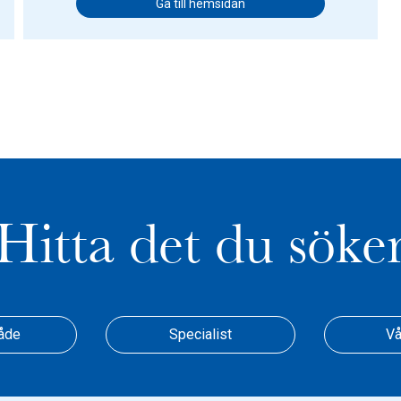
Gå till hemsidan
Hitta det du söke
åde
Specialist
Vå