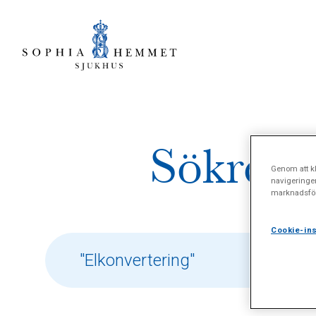
Sökresul
Genom att kl
navigeringe
marknadsför
Cookie-ins