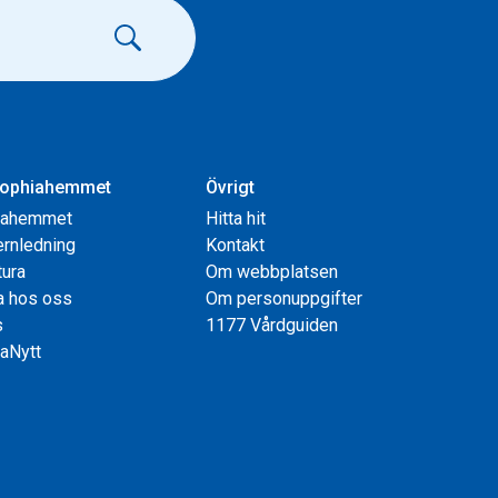
ophiahemmet
Övrigt
iahemmet
Hitta hit
rnledning
Kontakt
tura
Om webbplatsen
a hos oss
Om personuppgifter
s
1177 Vårdguiden
aNytt