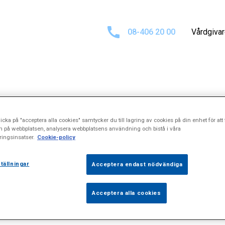
08-406 20 00
Vårdgiva
tat för
"Elkonve
icka på "acceptera alla cookies" samtycker du till lagring av cookies på din enhet för att 
n på webbplatsen, analysera webbplatsens användning och bistå i våra
ingsinsatser.
Cookie-policy
tällningar
Acceptera endast nödvändiga
Acceptera alla cookies