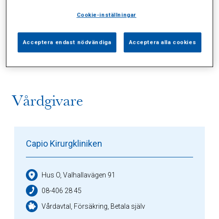
Cookie-inställningar
Alla (2)
Vårdgivare (1)
Specialister (0)
Acceptera endast nödvändiga
Acceptera alla cookies
Sidor (0)
Press (0)
Sophianytt (0)
Vårdgivare
Capio Kirurgkliniken
Hus O, Valhallavägen 91
08-406 28 45
Vårdavtal, Försäkring, Betala själv